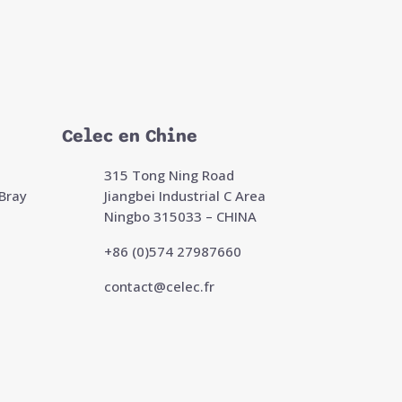
Celec en Chine
315 Tong Ning Road
Bray
Jiangbei Industrial C Area
Ningbo 315033 – CHINA
+86 (0)574 27987660
contact@celec.fr