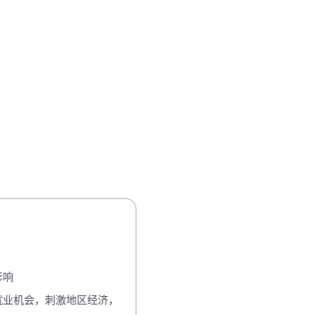
源、保护公众健康、刺激当地经济和促进员工福利。所有这一切都遵循严格的
组织方式符合 NF EN ISO 26000 标准的指导方针。
影响
就业机会，刺激地区经济，