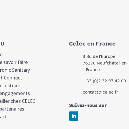
NU
Celec en France
eil
3 Bd de l’Europe
e savoir faire
76270 Neufchâtel-en-
– France
tronic Sanitary
t Connect
+ 33 (0)2 32 97 42 00
e histoire
contact@celec.fr
 engagements
ailler chez CELEC
Suivez-nous sur
partenaires
act