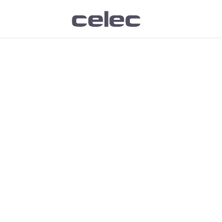
CELEC 集团将产品
我们的承诺是，凭借我
这种长期关注使