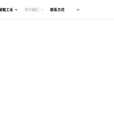
智能工业
关于我们
联系方式
视为我们使命的基本支柱。
能地满足客户的需求。
目标做出贡献。