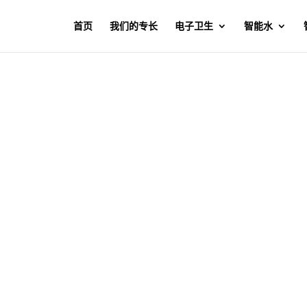
首页
我们的专长
电子卫生
智能水
质量和耐用性、对环境的责任以及对企业社会责任（CSR）的承诺
们团队的高水平技能和通过持续投资保持的先进生产设施，尽可
我们能够在所有市场中脱颖而出，并为联合国制定的可持续发展