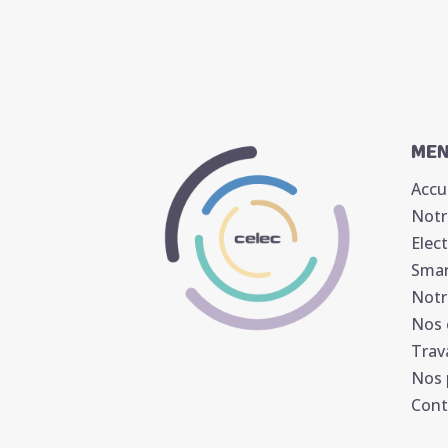
ME
Accu
Notr
Elec
Smar
Notr
Nos
Trav
Nos 
Cont